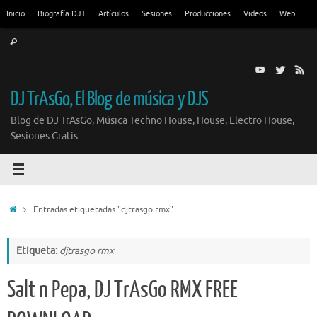
Saltar
Inicio
Biografía DJT
Artículos
Sesiones
Producciones
Videos
Web
al
Búsqueda
contenido
Buscar
para:
DJ TrAsGo, El Blog de música y DJS
Blog de DJ TrAsGo, Música Techno House, House, Electro House,
Sesiones Gratis
Inicio
Entradas etiquetadas "djtrasgo rmx"
Etiqueta:
djtrasgo rmx
Salt n Pepa, DJ TrAsGo RMX FREE