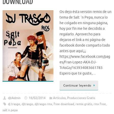
DOWNLOAD
Os dejo ésta versión remix de un
tema de Salt ´n Pepa, nunca lo
he colgado en ninguna página,
hoy por fin me he decidido a
regalarlo. Aprovecho para
dejaros el link a mi página de
facebook donde comparto todo
antes que aquí¡¡¡
https://www.facebook.com/pag
es/Fran-Lopez-AKA-DJ-
TrAsGo/163934083661783
Espero que te guste,…
Continuar leyendo
djtAdmin
16/02/2014
Artículos
,
Producciones Gratis
dj trasgo
,
djtrasgo
,
djtrasgo rmx
,
free download
,
remix gratis
,
rmx free
,
salt n pepa