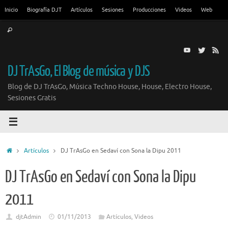
Saltar
Inicio
Biografía DJT
Artículos
Sesiones
Producciones
Videos
Web
al
Búsqueda
contenido
Buscar
para:
DJ TrAsGo, El Blog de música y DJS
Blog de DJ TrAsGo, Música Techno House, House, Electro House,
Sesiones Gratis
Inicio
Artículos
DJ TrAsGo en Sedaví con Sona la Dipu 2011
DJ TrAsGo en Sedaví con Sona la Dipu
2011
djtAdmin
01/11/2013
Artículos
,
Videos