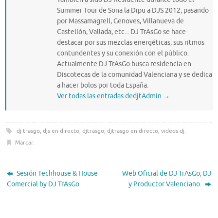
Summer Tour de Sona la Dipu a DJS 2012, pasando
por Massamagrell, Genoves, Villanueva de
Castellón, Vallada, etc... DJ TrAsGo se hace
destacar por sus mezclas energéticas, sus ritmos
contundentes y su conexión con el público.
Actualmente DJ TrAsGo busca residencia en
Discotecas de la comunidad Valenciana y se dedica
a hacer bolos por toda España.
Ver todas las entradas dedjtAdmin
→
dj trasgo
,
djs en directo
,
djtrasgo
,
djtrasgo en directo
,
videos dj
.
Marcar
.
Sesión Techhouse & House
Web Oficial de DJ TrAsGo, DJ
Comercial by DJ TrAsGo
y Productor Valenciano.