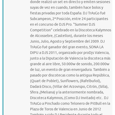
donde realizó un set en directo y emiten sesiones
suyas de vez en cuando, también hace bolos y
fiestas privadas por toda España. DJ TrAsGo fué
Subcampeon, 2ª Posición, entre 24 participantes
en el concurso de DJS Pro. "Summer DJS
Competition" celebrado en la Discoteca Kalymnos
de Alcossebre, (Castellon), durante los meses
Junio, Julio, Agosto y Septiembre del 2009. DJ
TrAsGo fué ganador del gran evento, SONA LA
DIPU a DJS 2011, organizado por proDjs Valencia,
junto a la Diputación de Valencia la discoteca más
grande al aire libre, 50.000w de sonido, 200.000w
de luz, un evento de gran envergadura. También a
pasado por discotecas como la antigua República,
(Quart de Poblet), Sunflowers, (Rafelbuñol),
Dadará Disco, (Villar del Arzovispo, Citrón, (Silla),
Sfera ,(Meliana) y la anteriormente nombrada,
Discoteca Kalymnos, (Como DJ Invitado) etc.. DJ
TrAsGo a Pinchado como Telonero de PitBull en la
Plaza de Toros de Valencia en Junio de 2012
También a sido DJ Residente durante todo el