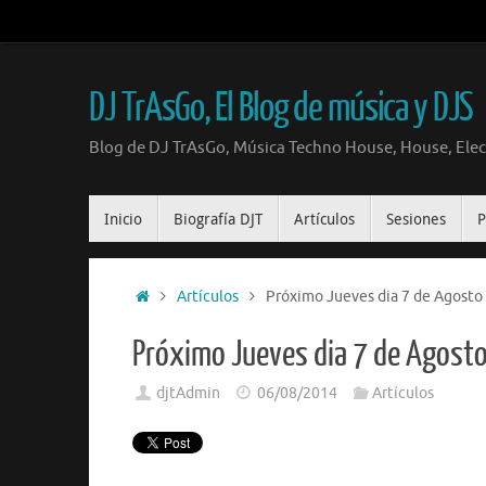
Saltar
al
contenido
DJ TrAsGo, El Blog de música y DJS
Blog de DJ TrAsGo, Música Techno House, House, Elec
Saltar
Inicio
Biografía DJT
Artículos
Sesiones
P
al
contenido
Inicio
Artículos
Próximo Jueves dia 7 de Agosto 
Próximo Jueves dia 7 de Agosto
djtAdmin
06/08/2014
Artículos