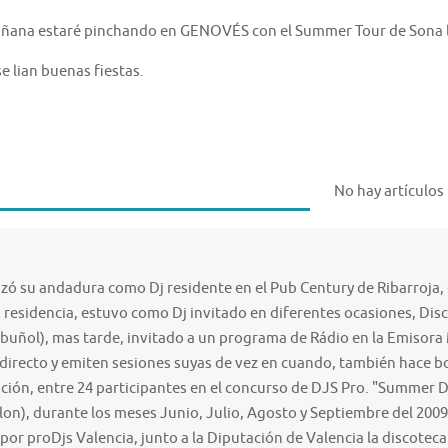
añana estaré pinchando en GENOVÉS con el Summer Tour de Sona l
e lian buenas fiestas.
No hay artículos
ó su andadura como Dj residente en el Pub Century de Ribarroja, e
 residencia, estuvo como Dj invitado en diferentes ocasiones, Disc
buñol), mas tarde, invitado a un programa de Rádio en la Emisora 
 directo y emiten sesiones suyas de vez en cuando, también hace bo
ión, entre 24 participantes en el concurso de DJS Pro. "Summer 
lon), durante los meses Junio, Julio, Agosto y Septiembre del 20
or proDjs Valencia, junto a la Diputación de Valencia la discoteca