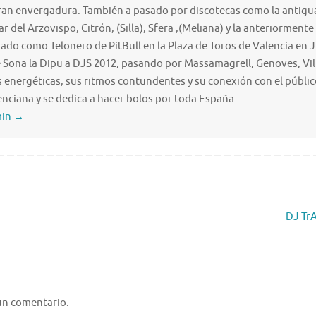
ran envergadura. También a pasado por discotecas como la antigua
lar del Arzovispo, Citrón, (Silla), Sfera ,(Meliana) y la anteriorm
hado como Telonero de PitBull en la Plaza de Toros de Valencia en
Sona la Dipu a DJS 2012, pasando por Massamagrell, Genoves, Villa
s energéticas, sus ritmos contundentes y su conexión con el públi
nciana y se dedica a hacer bolos por toda España.
min
→
DJ TrA
un comentario.