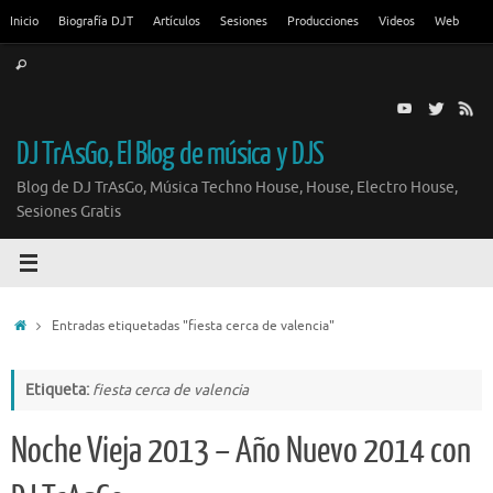
Saltar
Inicio
Biografía DJT
Artículos
Sesiones
Producciones
Videos
Web
al
Búsqueda
contenido
Buscar
para:
DJ TrAsGo, El Blog de música y DJS
Blog de DJ TrAsGo, Música Techno House, House, Electro House,
Sesiones Gratis
Inicio
Entradas etiquetadas "fiesta cerca de valencia"
Etiqueta:
fiesta cerca de valencia
Noche Vieja 2013 – Año Nuevo 2014 con