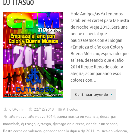
DJ TrAsGo
Hola Amigos/as Ya tenemos
también el cartel para la Fiesta
de Noche Vieja 2013. Será una
noche especial que
bautizaremos con el Slogan
«Empieza el año con Color y
Buena Música«, esperando que
así sea, deseando que el año
2014 llegue lleno de color y
alegría, acompañando esos
colores con…
Continuar leyendo
djtAdmin
22/12/2013
Artículos
año nuevo
,
año nuevo 2014
,
buena musica en valencia
,
descargar
moombah
,
dj trasgo
,
djtrasgo
,
djtrasgo en directo
,
donde ir un sabado
,
fiesta cerca de valencia
,
ganador sona la dipu a djs 2011
,
musica en valencia
,